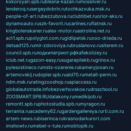
kokoroyari.spb.ru
blesna-kazan.ru
mossilver.ru
lenderoq.ru
sergeydobrin.ru
tochkazvuka.msk.ru
people-of-art.ru
bezzubova.ru
clubtibet.ru
orior-aks.ru
dynamoauto.ru
szk-favorit.ru
carlines.ru
flatnsk.ru
kingbolenskaner.ru
alex-motor.ru
astroline.net.ru
act1.spb.ru
polyglot.com.ru
gidlipetsk.ru
ooo-driada.ru
detsad125.ru
mir-zdoroviya.ru
bruslanovo.ru
siterem.ru
council.spb.ru
лодкипатриот.рф
kafekolizey.ru
iclub.net.ru
gazon-easy.ru
sugarepilekb.ru
grinox.ru
pylesostineco.ru
msts-ozarenie.ru
kameryjooan.ru
artemovskij.ru
dopler.spb.ru
aid70.ru
metall-perm.ru
ndm.msk.ru
ratingzooshop.ru
apiaccess.ru
globalautotrade.info
bezverhovskoe.ru
drsschool.ru
ZOOSMART.SPB.RU
dalakony.ru
medikijob.ru
remontt.spb.ru
photostudia.spb.ru
myragon.ru
terramia.ru
academy62.ru
gardengallereya.ru
rti.com.ru
artem-news.ru
biserinca.ru
krasnodarkurort.com
imshowtv.ru
mebel-v-tule.ru
mobtopik.ru