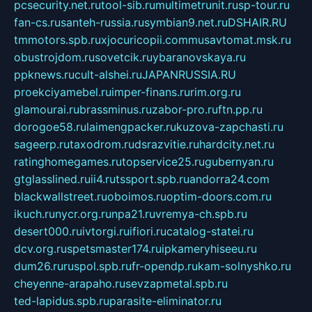
pcsecurity.net.ru
tool-sib.ru
multimetrunit.ru
sp-tour.ru
fan-cs.ru
santeh-russia.ru
symbian9.net.ru
DSHAIR.RU
tmmotors.spb.ru
xjocuricopii.com
musavtomat.msk.ru
obustrojdom.ru
sovetcik.ru
ybaranovskaya.ru
ppknews.ru
cult-alshei.ru
JAPANRUSSIA.RU
proekciyamebel.ru
imper-finans.ru
rim.org.ru
glamourai.ru
brassminus.ru
zabor-pro.ru
ftn.pp.ru
dorogoe58.ru
laimengpacker.ru
kuzova-zapchasti.ru
sageerp.ru
taxodrom.ru
dsrazvitie.ru
hardcity.net.ru
ratinghomegames.ru
topservice25.ru
gubernyan.ru
gtglasslined.ru
ii4.ru
tssport.spb.ru
andorra24.com
blackwallstreet.ru
oboimos.ru
optim-doors.com.ru
ikuch.ru
nycr.org.ru
npa21.ru
vremya-ch.spb.ru
desert000.ru
ivtorgi.ru
ifiori.ru
catalog-statei.ru
dcv.org.ru
spetsmaster174.ru
ipkameryhiseeu.ru
dum26.ru
ruspol.spb.ru
fr-opendp.ru
kam-solnyshko.ru
cheyenne-arapaho.ru
sevzapmetal.spb.ru
ted-lapidus.spb.ru
parasite-eliminator.ru