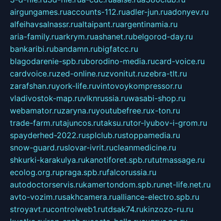
airgungames.ru
accounts-112.ru
adler-jun.ru
adonyev.ru
alfeihavsalnassr.ru
altaipant.ru
argentinamia.ru
aria-family.ru
arkrym.ru
ashanet.ru
belgorod-day.ru
bankaribi.ru
bandamn.ru
bigfatcc.ru
blagodarenie-spb.ru
borodino-media.ru
card-voice.ru
cardvoice.ru
zed-online.ru
zvonitut.ru
zebra-tlt.ru
zarafshan.ru
york-life.ru
vintovoykompressor.ru
vladivostok-map.ru
vlknrussia.ru
wasabi-shop.ru
webamator.ru
zaryna.ru
youtubefree.ru
x-ton.ru
trade-farm.ru
tajuncos.ru
taksu.ru
tor-lyubov-i-grom.ru
spayderhed-2022.ru
splclub.ru
stoppamedia.ru
snow-guard.ru
slovar-ivrit.ru
cleanmedicine.ru
shkurki-karakulya.ru
kanotiforet.spb.ru
tutmassage.ru
ecolog.org.ru
praga.spb.ru
falcorussia.ru
autodoctorservis.ru
kamertondom.spb.ru
net-life.net.ru
avto-vozim.ru
sakhcamera.ru
alliance-electro.spb.ru
stroyavt.ru
controlweb1.ru
tdsak74.ru
kinzozo-ru.ru