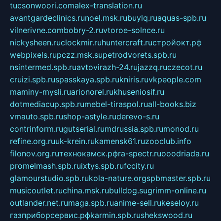
tucsonwoori.com
alex-translation.ru
avantgardeclinics.ru
noel.msk.ru
buylq.ru
aquas-spb.ru
vilnerivne.com
bobry-2.ru
vtoroe-solnce.ru
nickysheen.ru
clockmir.ru
huntercraft.ru
стройокт.рф
webpixels.ru
pczz.msk.su
petrodvorets.spb.ru
nsintermed.spb.ru
avtovirazh-24.ru
jazzq.ru
czecot.ru
cruizi.spb.ru
spasskaya.spb.ru
kniris.ru
vkpeople.com
maminy-mysli.ru
arionorel.ru
khuseniosif.ru
dotmediacup.spb.ru
mebel-tiraspol.ru
all-books.biz
vmauto.spb.ru
shop-astyle.ru
derevo-s.ru
contrinform.ru
gutserial.ru
mdrussia.spb.ru
monod.ru
refine.org.ru
uk-krein.ru
kamensk61.ru
zooclub.info
filonov.org.ru
технокамск.рф
ra-spectr.ru
ooodriada.ru
promelmash.spb.ru
ixtys.spb.ru
fccity.ru
glamourstudio.spb.ru
kola-nature.org
spbmaster.spb.ru
musicoutlet.ru
china.msk.ru
bulldog.su
grimm-online.ru
outlander.net.ru
maga.spb.ru
anime-sell.ru
keseloy.ru
газприборсервис.рф
karmin.spb.ru
shekswood.ru