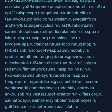
kvotka.ru
iron-snab.ru
costa-bella.ru
eugrus.pp.ru
associaciya39.ru
primexpo.spb.ru
bezmorchin.ru
ia2.ru
cpt21.ru
ispecspb.ru
regahost.ru
kolosok-elita.ru
tae-kwon.ru
consrio.com.ru
insiam.ru
avegainfo.ru
archery161.ru
bigencyclica.ru
vlast16.ru
korru.net
sarmiento.spb.su
extelopedia.ru
lammin-suo.spb.ru
iskatour.spb.ru
snpi.org.ru
running-line.ru
krygeva-spa.ru
chel.net.ru
rust-loco.ru
dugshop.ru
hl-beta.spb.ru
school494.spb.ru
mymubaby.ru
epoha-metalband.ru
ngr.spb.ru
rusgosnews.com
dieselvostok.ru
24hostel.msk.ru
w-dev.ru
f-ship.ru
regsmi.ru
filmnetwork.ru
malinasp.ru
kinosvin.ru
h2o-salon.ru
malutkayork.ru
deltaprim.spb.ru
tango-perm.ru
gooddir.ru
sgv.su
multiki-online.com
webkrasotki.com
cherinvest.ru
detskiy-ostrov.ru
ankou.spb.ru
alvesta1.ru
pdf-creator.ru
nix-files.org.ru
sakhatoday.ru
elektrikersymboler.ru
sputnikyes.ru
golf2club.msk.ru
aeforums.ru
zallclub.ru