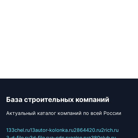
База строительных компаний
Актуальный каталог компаний по всей России
133chel.ru
13autor-kolonka.ru
2864420.ru
2rich.ru
3-d-file.ru
3d-file.ru
a-cdc.ru
aalse.ru
a380club.ru