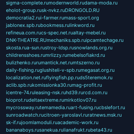
sigma-complete.ru
modernworld.ru
dama-moda.ru
eholot-group.ru
sk-nvkz.ru
DRONGOLD.RU
democratia2.ru
i-farmer.ru
mass-sport.org
jablonex.spb.ru
bookmess.ru
linkword.ru
refineua.com.ru
cs-spec.net.ru
altay-mebel.ru
DNK-THEATRE.RU
mechaniks.spb.ru
ipcamtechage.ru
skosta.ru
a-sun.ru
stroy-ldsp.ru
snowlands.org.ru
childrensshoes.ru
mrlizzy.ru
mebelsofiakrd.ru
bulizhenko.ru
rumantick.net.ru
mtszerno.ru
daily-fishing.ru
glushiteli-v-spb.ru
megasat.org.ru
localization.net.ru
flyingfish.pp.ru
ds5teremok.ru
aclib.spb.ru
komissionka30.ru
mag-profit.ru
icentre-74.ru
leasing-nsk.ru
hd39.ru
rcd.com.ru
bioprot.ru
deltaextreme.ru
mirkotlov07.ru
mycrossway.ru
temamedia.ru
art-fusing.ru
cbslefort.ru
sunroadwatch.ru
citroen-yaroslavl.ru
ratnews.msk.ru
sk-if.ru
joomlamoduli.ru
academic-work.ru
bananaboys.ru
sanekua.ru
lianafrukt.ru
beta43.ru