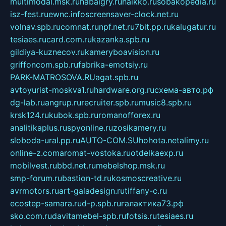
multimodal.msk.ru
habaigry.ru
haikko.ru
sobakopedia.ru
isz-fest.ru
ewnc.info
screensaver-clock.net.ru
volnav.spb.ru
comnat.ru
npf.net.ru
7bit.pp.ru
kalugatur.ru
tesiaes.ru
card.com.ru
kazanka.spb.ru
gildiya-kuznecov.ru
kameryboavision.ru
griffoncom.spb.ru
fabrika-emotsiy.ru
PARK-MATROSOVA.RU
agat.spb.ru
avtoyurist-moskva1.ru
hardware.org.ru
схема-авто.рф
dg-lab.ru
angrup.ru
recruiter.spb.ru
music8.spb.ru
krsk124.ru
kubok.spb.ru
romanofforex.ru
analitikaplus.ru
spyonline.ru
zosikamery.ru
sloboda-ural.pp.ru
AUTO-COM.SU
hohota.net
alimy.ru
online-z.com
aromat-vostoka.ru
otdelkaexp.ru
mobilvest.ru
bbd.net.ru
mebelshop.msk.ru
smp-forum.ru
bastion-td.ru
kosmoscreative.ru
avrmotors.ru
art-galadesign.ru
tiffany-c.ru
ecostep-samara.ru
d-p.spb.ru
галактика73.рф
sko.com.ru
davitamebel-spb.ru
fotsis.ru
tesiaes.ru