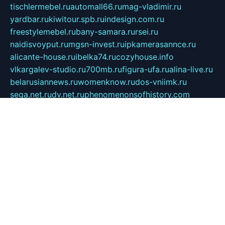
tischlermebel.ru
automall66.ru
mag-vladimir.ru
yardbar.ru
kiwitour.spb.ru
indesign.com.ru
freestylemebel.ru
bany-samara.ru
rsei.ru
naidisvoyput.ru
mgsn-invest.ru
ipkamerasannce.ru
alicante-house.ru
ibelka74.ru
cozyhouse.info
vlkargalev-studio.ru
700mb.ru
figura-ufa.ru
alina-live.ru
belarusiannews.ru
womenknow.ru
dos-vniimk.ru
sega.net.ru
dv.net.ru
phenomenonsofhistory.com
telesputnik.net.ru
wall.pp.ru
pylesosroidmi.ru
gtc-clan.ru
cligs.ru
bibikazap.ru
popova.org.ru
netwhistler.spb.ru
bellvil.ru
bonzon.ru
iss-vladik.ru
defiparis.net.ru
las-gryzas.ru
amku.ru
electednews.spb.ru
feather.org.ru
spar72.ru
tankiigri.ru
dominus.com.ru
ibtree.ru
sanykool.pp.ru
unixlib.org.ru
menatep.spb.ru
gartenterrassen.ru
printeka.ru
skvozilka.com.ru
parkovka-pub.ru
lovemobi.ru
art-ru.ru
emulatorz.com.ru
alucomp.com.ru
tatforum.com.ru
alternativa-profi.ru
dermakler.ru
artsurvey.ru
aredir.ru