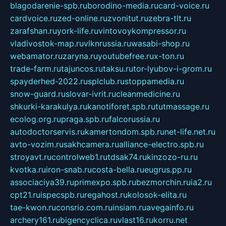
blagodarenie-spb.ru
borodino-media.ru
card-voice.ru
cardvoice.ru
zed-online.ru
zvonitut.ru
zebra-tlt.ru
zarafshan.ru
york-life.ru
vintovoykompressor.ru
vladivostok-map.ru
vlknrussia.ru
wasabi-shop.ru
webamator.ru
zaryna.ru
youtubefree.ru
x-ton.ru
trade-farm.ru
tajuncos.ru
taksu.ru
tor-lyubov-i-grom.ru
spayderhed-2022.ru
splclub.ru
stoppamedia.ru
snow-guard.ru
slovar-ivrit.ru
cleanmedicine.ru
shkurki-karakulya.ru
kanotiforet.spb.ru
tutmassage.ru
ecolog.org.ru
praga.spb.ru
falcorussia.ru
autodoctorservis.ru
kamertondom.spb.ru
net-life.net.ru
avto-vozim.ru
sakhcamera.ru
alliance-electro.spb.ru
stroyavt.ru
controlweb1.ru
tdsak74.ru
kinzozo-ru.ru
kvotka.ru
iron-snab.ru
costa-bella.ru
eugrus.pp.ru
associaciya39.ru
primexpo.spb.ru
bezmorchin.ru
ia2.ru
cpt21.ru
ispecspb.ru
regahost.ru
kolosok-elita.ru
tae-kwon.ru
consrio.com.ru
insiam.ru
avegainfo.ru
archery161.ru
bigencyclica.ru
vlast16.ru
korru.net