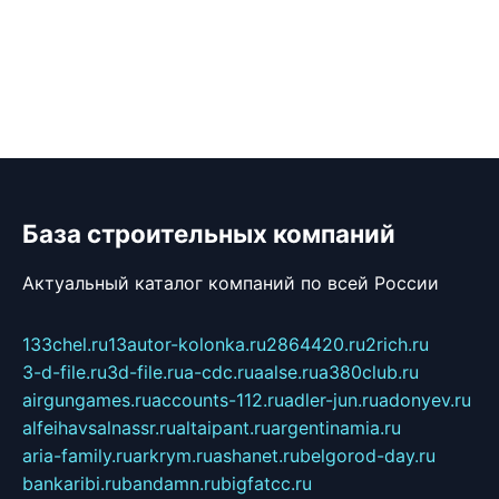
База строительных компаний
Актуальный каталог компаний по всей России
133chel.ru
13autor-kolonka.ru
2864420.ru
2rich.ru
3-d-file.ru
3d-file.ru
a-cdc.ru
aalse.ru
a380club.ru
airgungames.ru
accounts-112.ru
adler-jun.ru
adonyev.ru
alfeihavsalnassr.ru
altaipant.ru
argentinamia.ru
aria-family.ru
arkrym.ru
ashanet.ru
belgorod-day.ru
bankaribi.ru
bandamn.ru
bigfatcc.ru