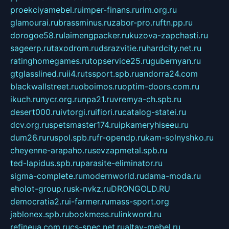
proekciyamebel.ru
imper-finans.ru
rim.org.ru
glamourai.ru
brassminus.ru
zabor-pro.ru
ftn.pp.ru
dorogoe58.ru
laimengpacker.ru
kuzova-zapchasti.ru
sageerp.ru
taxodrom.ru
dsrazvitie.ru
hardcity.net.ru
ratinghomegames.ru
topservice25.ru
gubernyan.ru
gtglasslined.ru
ii4.ru
tssport.spb.ru
andorra24.com
blackwallstreet.ru
oboimos.ru
optim-doors.com.ru
ikuch.ru
nycr.org.ru
npa21.ru
vremya-ch.spb.ru
desert000.ru
ivtorgi.ru
ifiori.ru
catalog-statei.ru
dcv.org.ru
spetsmaster174.ru
ipkameryhiseeu.ru
dum26.ru
ruspol.spb.ru
fr-opendp.ru
kam-solnyshko.ru
cheyenne-arapaho.ru
sevzapmetal.spb.ru
ted-lapidus.spb.ru
parasite-eliminator.ru
sigma-complete.ru
modernworld.ru
dama-moda.ru
eholot-group.ru
sk-nvkz.ru
DRONGOLD.RU
democratia2.ru
i-farmer.ru
mass-sport.org
jablonex.spb.ru
bookmess.ru
linkword.ru
refineua.com.ru
cs-spec.net.ru
altay-mebel.ru