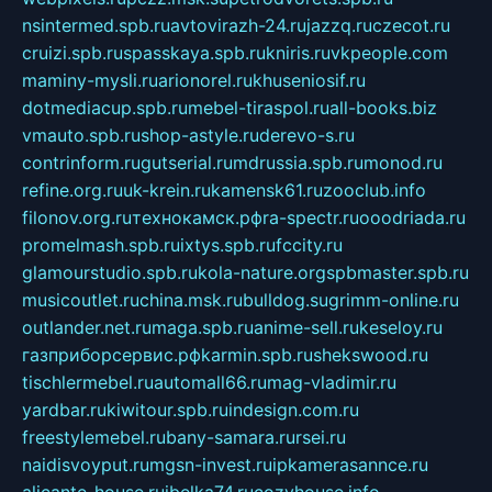
nsintermed.spb.ru
avtovirazh-24.ru
jazzq.ru
czecot.ru
cruizi.spb.ru
spasskaya.spb.ru
kniris.ru
vkpeople.com
maminy-mysli.ru
arionorel.ru
khuseniosif.ru
dotmediacup.spb.ru
mebel-tiraspol.ru
all-books.biz
vmauto.spb.ru
shop-astyle.ru
derevo-s.ru
contrinform.ru
gutserial.ru
mdrussia.spb.ru
monod.ru
refine.org.ru
uk-krein.ru
kamensk61.ru
zooclub.info
filonov.org.ru
технокамск.рф
ra-spectr.ru
ooodriada.ru
promelmash.spb.ru
ixtys.spb.ru
fccity.ru
glamourstudio.spb.ru
kola-nature.org
spbmaster.spb.ru
musicoutlet.ru
china.msk.ru
bulldog.su
grimm-online.ru
outlander.net.ru
maga.spb.ru
anime-sell.ru
keseloy.ru
газприборсервис.рф
karmin.spb.ru
shekswood.ru
tischlermebel.ru
automall66.ru
mag-vladimir.ru
yardbar.ru
kiwitour.spb.ru
indesign.com.ru
freestylemebel.ru
bany-samara.ru
rsei.ru
naidisvoyput.ru
mgsn-invest.ru
ipkamerasannce.ru