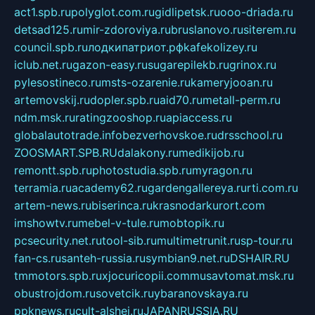
act1.spb.ru
polyglot.com.ru
gidlipetsk.ru
ooo-driada.ru
detsad125.ru
mir-zdoroviya.ru
bruslanovo.ru
siterem.ru
council.spb.ru
лодкипатриот.рф
kafekolizey.ru
iclub.net.ru
gazon-easy.ru
sugarepilekb.ru
grinox.ru
pylesostineco.ru
msts-ozarenie.ru
kameryjooan.ru
artemovskij.ru
dopler.spb.ru
aid70.ru
metall-perm.ru
ndm.msk.ru
ratingzooshop.ru
apiaccess.ru
globalautotrade.info
bezverhovskoe.ru
drsschool.ru
ZOOSMART.SPB.RU
dalakony.ru
medikijob.ru
remontt.spb.ru
photostudia.spb.ru
myragon.ru
terramia.ru
academy62.ru
gardengallereya.ru
rti.com.ru
artem-news.ru
biserinca.ru
krasnodarkurort.com
imshowtv.ru
mebel-v-tule.ru
mobtopik.ru
pcsecurity.net.ru
tool-sib.ru
multimetrunit.ru
sp-tour.ru
fan-cs.ru
santeh-russia.ru
symbian9.net.ru
DSHAIR.RU
tmmotors.spb.ru
xjocuricopii.com
musavtomat.msk.ru
obustrojdom.ru
sovetcik.ru
ybaranovskaya.ru
ppknews.ru
cult-alshei.ru
JAPANRUSSIA.RU