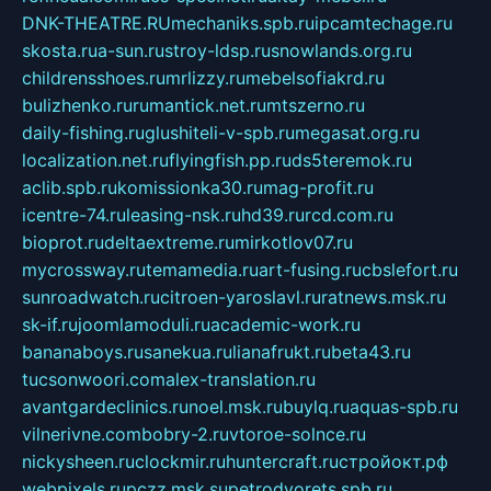
DNK-THEATRE.RU
mechaniks.spb.ru
ipcamtechage.ru
skosta.ru
a-sun.ru
stroy-ldsp.ru
snowlands.org.ru
childrensshoes.ru
mrlizzy.ru
mebelsofiakrd.ru
bulizhenko.ru
rumantick.net.ru
mtszerno.ru
daily-fishing.ru
glushiteli-v-spb.ru
megasat.org.ru
localization.net.ru
flyingfish.pp.ru
ds5teremok.ru
aclib.spb.ru
komissionka30.ru
mag-profit.ru
icentre-74.ru
leasing-nsk.ru
hd39.ru
rcd.com.ru
bioprot.ru
deltaextreme.ru
mirkotlov07.ru
mycrossway.ru
temamedia.ru
art-fusing.ru
cbslefort.ru
sunroadwatch.ru
citroen-yaroslavl.ru
ratnews.msk.ru
sk-if.ru
joomlamoduli.ru
academic-work.ru
bananaboys.ru
sanekua.ru
lianafrukt.ru
beta43.ru
tucsonwoori.com
alex-translation.ru
avantgardeclinics.ru
noel.msk.ru
buylq.ru
aquas-spb.ru
vilnerivne.com
bobry-2.ru
vtoroe-solnce.ru
nickysheen.ru
clockmir.ru
huntercraft.ru
стройокт.рф
webpixels.ru
pczz.msk.su
petrodvorets.spb.ru