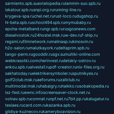
sarmiento.spb.su
extelopedia.ru
lammin-suo.spb.ru
iskatour.spb.ru
snpi.org.ru
running-line.ru
krygeva-spa.ru
chel.net.ru
rust-loco.ru
dugshop.ru
hl-beta.spb.ru
school494.spb.ru
mymubaby.ru
epoha-metalband.ru
ngr.spb.ru
rusgosnews.com
dieselvostok.ru
24hostel.msk.ru
w-dev.ru
f-ship.ru
regsmi.ru
filmnetwork.ru
malinasp.ru
kinosvin.ru
h2o-salon.ru
malutkayork.ru
deltaprim.spb.ru
tango-perm.ru
gooddir.ru
sgv.su
multiki-online.com
webkrasotki.com
cherinvest.ru
detskiy-ostrov.ru
ankou.spb.ru
alvesta1.ru
pdf-creator.ru
nix-files.org.ru
sakhatoday.ru
elektrikersymboler.ru
sputnikyes.ru
golf2club.msk.ru
aeforums.ru
zallclub.ru
multimodal.msk.ru
habaigry.ru
haikko.ru
sobakopedia.ru
isz-fest.ru
ewnc.info
screensaver-clock.net.ru
volnav.spb.ru
comnat.ru
npf.net.ru
7bit.pp.ru
kalugatur.ru
tesiaes.ru
card.com.ru
kazanka.spb.ru
gildiya-kuznecov.ru
kameryboavision.ru