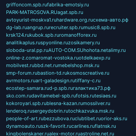
griffoncom.spb.ru
fabrika-emotsiy.ru
PARK-MATROSOVA.RU
agat.spb.ru
avtoyurist-moskva1.ru
hardware.org.ru
схема-авто.рф
dg-lab.ru
angrup.ru
recruiter.spb.ru
music8.spb.ru
krsk124.ru
kubok.spb.ru
romanofforex.ru
analitikaplus.ru
spyonline.ru
zosikamery.ru
sloboda-ural.pp.ru
AUTO-COM.SU
hohota.net
alimy.ru
online-z.com
aromat-vostoka.ru
otdelkaexp.ru
mobilvest.ru
bbd.net.ru
mebelshop.msk.ru
smp-forum.ru
bastion-td.ru
kosmoscreative.ru
avrmotors.ru
art-galadesign.ru
tiffany-c.ru
ecostep-samara.ru
d-p.spb.ru
галактика73.рф
sko.com.ru
davitamebel-spb.ru
fotsis.ru
tesiaes.ru
kokoroyari.spb.ru
blesna-kazan.ru
mossilver.ru
lenderoq.ru
sergeydobrin.ru
tochkazvuka.msk.ru
people-of-art.ru
bezzubova.ru
clubtibet.ru
orior-aks.ru
dynamoauto.ru
szk-favorit.ru
carlines.ru
flatnsk.ru
kingbolenskaner.ru
alex-motor.ru
astroline.net.ru