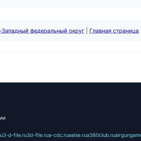
о-Западный федеральный округ
|
Главная страница
сии
ru
3-d-file.ru
3d-file.ru
a-cdc.ru
aalse.ru
a380club.ru
airgungame