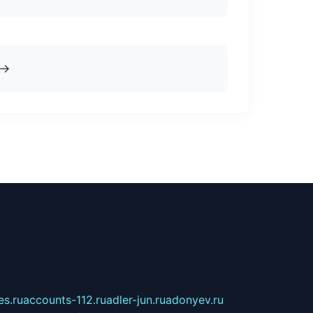
→
s.ru
accounts-112.ru
adler-jun.ru
adonyev.ru