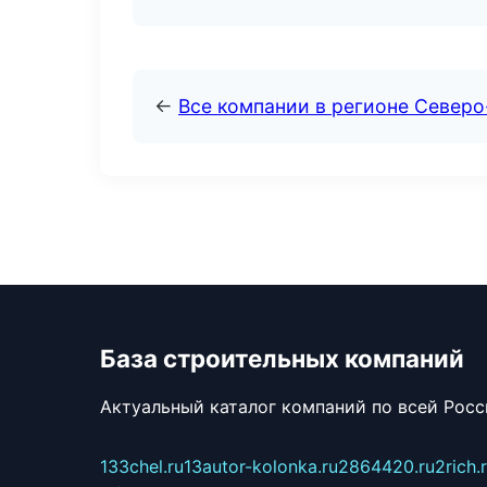
←
Все компании в регионе Север
База строительных компаний
Актуальный каталог компаний по всей Рос
133chel.ru
13autor-kolonka.ru
2864420.ru
2rich.