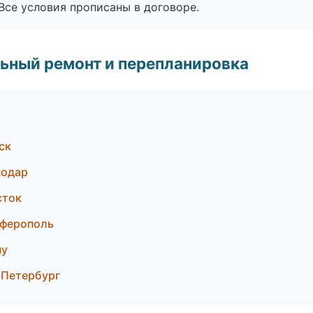
Все условия прописаны в договоре.
ьный ремонт и перепланировка
ск
нодар
сток
ферополь
ну
-Петербург