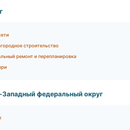
г
сети
агородное строительство
льный ремонт и перепланировка
ери
о-Западный федеральный округ
к