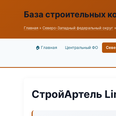
База строительных к
Главная
»
Северо-Западный федеральный округ
»
🏠 Главная
Центральный ФО
Севе
СтройАртель Li