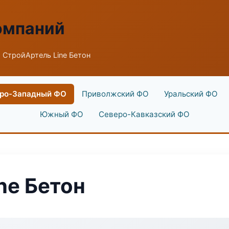
омпаний
 СтройАртель Line Бетон
ро-Западный ФО
Приволжский ФО
Уральский ФО
Южный ФО
Северо-Кавказский ФО
ne Бетон