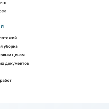
динг
ора
ми
платежей
ая уборка
птовым ценам
их документов
 работ