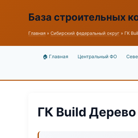
База строительных к
Главная
»
Сибирский федеральный округ
» ГК Bui
🏠 Главная
Центральный ФО
Севе
ГК Build Дерево