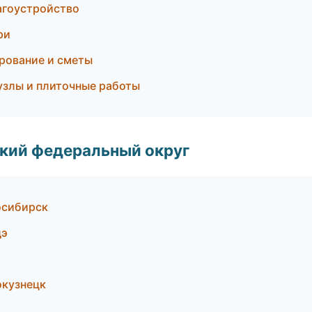
агоустройство
ри
рование и сметы
узлы и плиточные работы
ский федеральный округ
осибирск
дэ
окузнецк