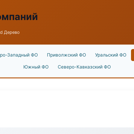
омпаний
ld Дерево
ро-Западный ФО
Приволжский ФО
Уральский ФО
Южный ФО
Северо-Кавказский ФО