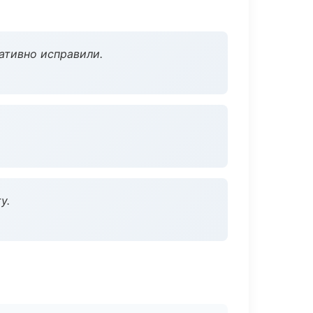
ативно исправили.
у.