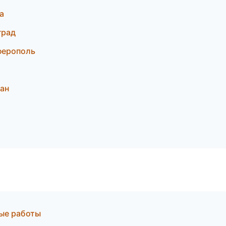
а
град
ферополь
кан
ные работы