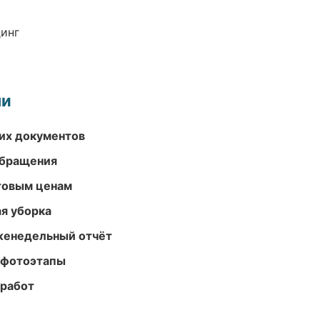
динг
ми
их документов
обращения
птовым ценам
ая уборка
женедельный отчёт
 фотоэтапы
 работ