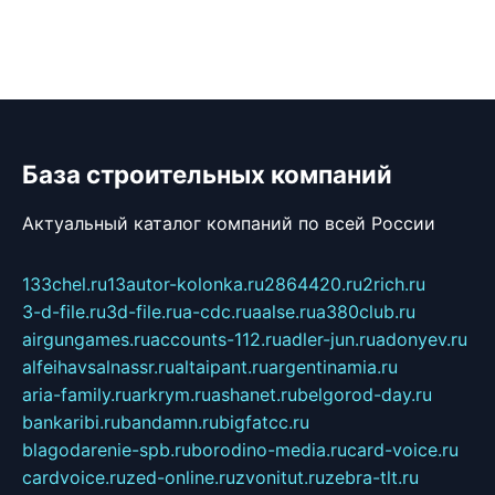
База строительных компаний
Актуальный каталог компаний по всей России
133chel.ru
13autor-kolonka.ru
2864420.ru
2rich.ru
3-d-file.ru
3d-file.ru
a-cdc.ru
aalse.ru
a380club.ru
airgungames.ru
accounts-112.ru
adler-jun.ru
adonyev.ru
alfeihavsalnassr.ru
altaipant.ru
argentinamia.ru
aria-family.ru
arkrym.ru
ashanet.ru
belgorod-day.ru
bankaribi.ru
bandamn.ru
bigfatcc.ru
blagodarenie-spb.ru
borodino-media.ru
card-voice.ru
cardvoice.ru
zed-online.ru
zvonitut.ru
zebra-tlt.ru