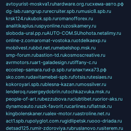
avtoyurist-moskva1.ru
hardware.org.ru
схема-авто.рф
dg-lab.ru
angrup.ru
recruiter.spb.ru
music8.spb.ru
krsk124.ru
kubok.spb.ru
romanofforex.ru
analitikaplus.ru
spyonline.ru
zosikamery.ru
sloboda-ural.pp.ru
AUTO-COM.SU
hohota.net
alimy.ru
online-z.com
aromat-vostoka.ru
otdelkaexp.ru
mobilvest.ru
bbd.net.ru
mebelshop.msk.ru
smp-forum.ru
bastion-td.ru
kosmoscreative.ru
avrmotors.ru
art-galadesign.ru
tiffany-c.ru
ecostep-samara.ru
d-p.spb.ru
галактика73.рф
sko.com.ru
davitamebel-spb.ru
fotsis.ru
tesiaes.ru
kokoroyari.spb.ru
blesna-kazan.ru
mossilver.ru
lenderoq.ru
sergeydobrin.ru
tochkazvuka.msk.ru
people-of-art.ru
bezzubova.ru
clubtibet.ru
orior-aks.ru
dynamoauto.ru
szk-favorit.ru
carlines.ru
flatnsk.ru
kingbolenskaner.ru
alex-motor.ru
astroline.net.ru
act1.spb.ru
polyglot.com.ru
gidlipetsk.ru
ooo-driada.ru
detsad125.ru
mir-zdoroviya.ru
bruslanovo.ru
siterem.ru