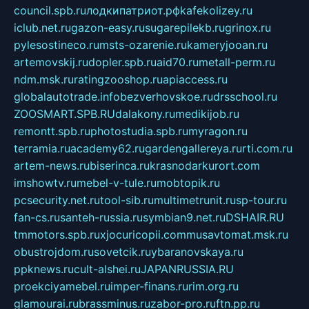
council.spb.ru
лодкипатриот.рф
kafekolizey.ru
iclub.net.ru
gazon-easy.ru
sugarepilekb.ru
grinox.ru
pylesostineco.ru
msts-ozarenie.ru
kameryjooan.ru
artemovskij.ru
dopler.spb.ru
aid70.ru
metall-perm.ru
ndm.msk.ru
ratingzooshop.ru
apiaccess.ru
globalautotrade.info
bezverhovskoe.ru
drsschool.ru
ZOOSMART.SPB.RU
dalakony.ru
medikijob.ru
remontt.spb.ru
photostudia.spb.ru
myragon.ru
terramia.ru
academy62.ru
gardengallereya.ru
rti.com.ru
artem-news.ru
biserinca.ru
krasnodarkurort.com
imshowtv.ru
mebel-v-tule.ru
mobtopik.ru
pcsecurity.net.ru
tool-sib.ru
multimetrunit.ru
sp-tour.ru
fan-cs.ru
santeh-russia.ru
symbian9.net.ru
DSHAIR.RU
tmmotors.spb.ru
xjocuricopii.com
musavtomat.msk.ru
obustrojdom.ru
sovetcik.ru
ybaranovskaya.ru
ppknews.ru
cult-alshei.ru
JAPANRUSSIA.RU
proekciyamebel.ru
imper-finans.ru
rim.org.ru
glamourai.ru
brassminus.ru
zabor-pro.ru
ftn.pp.ru