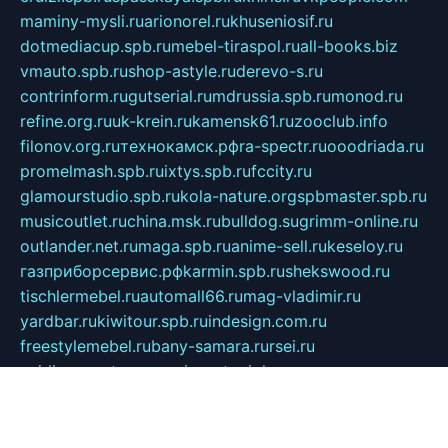
maminy-mysli.ru
arionorel.ru
khuseniosif.ru
dotmediacup.spb.ru
mebel-tiraspol.ru
all-books.biz
vmauto.spb.ru
shop-astyle.ru
derevo-s.ru
contrinform.ru
gutserial.ru
mdrussia.spb.ru
monod.ru
refine.org.ru
uk-krein.ru
kamensk61.ru
zooclub.info
filonov.org.ru
технокамск.рф
ra-spectr.ru
ooodriada.ru
promelmash.spb.ru
ixtys.spb.ru
fccity.ru
glamourstudio.spb.ru
kola-nature.org
spbmaster.spb.ru
musicoutlet.ru
china.msk.ru
bulldog.su
grimm-online.ru
outlander.net.ru
maga.spb.ru
anime-sell.ru
keseloy.ru
газприборсервис.рф
karmin.spb.ru
shekswood.ru
tischlermebel.ru
automall66.ru
mag-vladimir.ru
yardbar.ru
kiwitour.spb.ru
indesign.com.ru
freestylemebel.ru
bany-samara.ru
rsei.ru
naidisvoyput.ru
mgsn-invest.ru
ipkamerasannce.ru
alicante-house.ru
ibelka74.ru
cozyhouse.info
vlkargalev-studio.ru
700mb.ru
figura-ufa.ru
alina-live.ru
belarusiannews.ru
womenknow.ru
dos-vniimk.ru