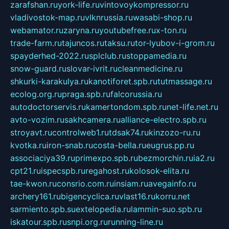
zarafshan.ru
york-life.ru
vintovoykompressor.ru
vladivostok-map.ru
vlknrussia.ru
wasabi-shop.ru
webamator.ru
zaryna.ru
youtubefree.ru
x-ton.ru
trade-farm.ru
tajuncos.ru
taksu.ru
tor-lyubov-i-grom.ru
spayderhed-2022.ru
splclub.ru
stoppamedia.ru
snow-guard.ru
slovar-ivrit.ru
cleanmedicine.ru
shkurki-karakulya.ru
kanotiforet.spb.ru
tutmassage.ru
ecolog.org.ru
praga.spb.ru
falcorussia.ru
autodoctorservis.ru
kamertondom.spb.ru
net-life.net.ru
avto-vozim.ru
sakhcamera.ru
alliance-electro.spb.ru
stroyavt.ru
controlweb1.ru
tdsak74.ru
kinzozo-ru.ru
kvotka.ru
iron-snab.ru
costa-bella.ru
eugrus.pp.ru
associaciya39.ru
primexpo.spb.ru
bezmorchin.ru
ia2.ru
cpt21.ru
ispecspb.ru
regahost.ru
kolosok-elita.ru
tae-kwon.ru
consrio.com.ru
insiam.ru
avegainfo.ru
archery161.ru
bigencyclica.ru
vlast16.ru
korru.net
sarmiento.spb.su
extelopedia.ru
lammin-suo.spb.ru
iskatour.spb.ru
snpi.org.ru
running-line.ru