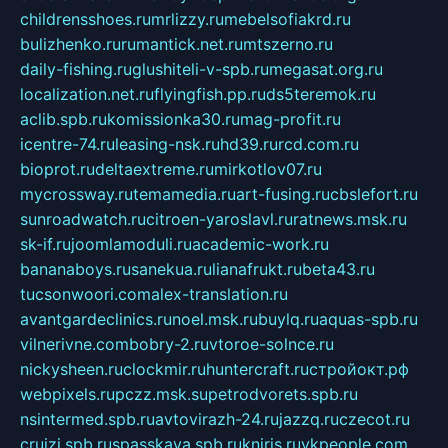
childrensshoes.ru
mrlizzy.ru
mebelsofiakrd.ru
bulizhenko.ru
rumantick.net.ru
mtszerno.ru
daily-fishing.ru
glushiteli-v-spb.ru
megasat.org.ru
localization.net.ru
flyingfish.pp.ru
ds5teremok.ru
aclib.spb.ru
komissionka30.ru
mag-profit.ru
icentre-74.ru
leasing-nsk.ru
hd39.ru
rcd.com.ru
bioprot.ru
deltaextreme.ru
mirkotlov07.ru
mycrossway.ru
temamedia.ru
art-fusing.ru
cbslefort.ru
sunroadwatch.ru
citroen-yaroslavl.ru
ratnews.msk.ru
sk-if.ru
joomlamoduli.ru
academic-work.ru
bananaboys.ru
sanekua.ru
lianafrukt.ru
beta43.ru
tucsonwoori.com
alex-translation.ru
avantgardeclinics.ru
noel.msk.ru
buylq.ru
aquas-spb.ru
vilnerivne.com
bobry-2.ru
vtoroe-solnce.ru
nickysheen.ru
clockmir.ru
huntercraft.ru
стройокт.рф
webpixels.ru
pczz.msk.su
petrodvorets.spb.ru
nsintermed.spb.ru
avtovirazh-24.ru
jazzq.ru
czecot.ru
cruizi.spb.ru
spasskaya.spb.ru
kniris.ru
vkpeople.com