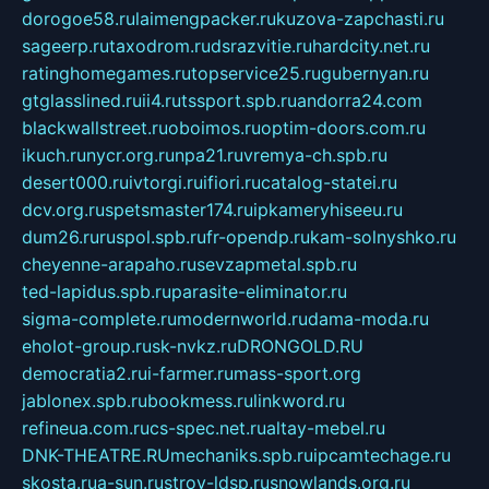
dorogoe58.ru
laimengpacker.ru
kuzova-zapchasti.ru
sageerp.ru
taxodrom.ru
dsrazvitie.ru
hardcity.net.ru
ratinghomegames.ru
topservice25.ru
gubernyan.ru
gtglasslined.ru
ii4.ru
tssport.spb.ru
andorra24.com
blackwallstreet.ru
oboimos.ru
optim-doors.com.ru
ikuch.ru
nycr.org.ru
npa21.ru
vremya-ch.spb.ru
desert000.ru
ivtorgi.ru
ifiori.ru
catalog-statei.ru
dcv.org.ru
spetsmaster174.ru
ipkameryhiseeu.ru
dum26.ru
ruspol.spb.ru
fr-opendp.ru
kam-solnyshko.ru
cheyenne-arapaho.ru
sevzapmetal.spb.ru
ted-lapidus.spb.ru
parasite-eliminator.ru
sigma-complete.ru
modernworld.ru
dama-moda.ru
eholot-group.ru
sk-nvkz.ru
DRONGOLD.RU
democratia2.ru
i-farmer.ru
mass-sport.org
jablonex.spb.ru
bookmess.ru
linkword.ru
refineua.com.ru
cs-spec.net.ru
altay-mebel.ru
DNK-THEATRE.RU
mechaniks.spb.ru
ipcamtechage.ru
skosta.ru
a-sun.ru
stroy-ldsp.ru
snowlands.org.ru