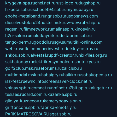
krygeva-spa.ru
chel.net.ru
rust-loco.ru
dugshop.ru
hl-beta.spb.ru
school494.spb.ru
mymubaby.ru
epoha-metalband.ru
ngr.spb.ru
rusgosnews.com
dieselvostok.ru
24hostel.msk.ru
w-dev.ru
f-ship.ru
regsmi.ru
filmnetwork.ru
malinasp.ru
kinosvin.ru
h2o-salon.ru
malutkayork.ru
deltaprim.spb.ru
tango-perm.ru
gooddir.ru
sgv.su
multiki-online.com
webkrasotki.com
cherinvest.ru
detskiy-ostrov.ru
ankou.spb.ru
alvesta1.ru
pdf-creator.ru
nix-files.org.ru
sakhatoday.ru
elektrikersymboler.ru
sputnikyes.ru
golf2club.msk.ru
aeforums.ru
zallclub.ru
multimodal.msk.ru
habaigry.ru
haikko.ru
sobakopedia.ru
isz-fest.ru
ewnc.info
screensaver-clock.net.ru
volnav.spb.ru
comnat.ru
npf.net.ru
7bit.pp.ru
kalugatur.ru
tesiaes.ru
card.com.ru
kazanka.spb.ru
gildiya-kuznecov.ru
kameryboavision.ru
griffoncom.spb.ru
fabrika-emotsiy.ru
PARK-MATROSOVA.RU
agat.spb.ru