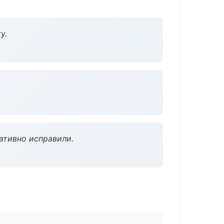
у.
ативно исправили.