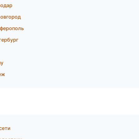
нодар
Новгород
ферополь
тербург
ну
еж
сети