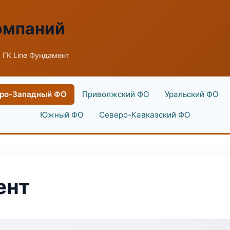
омпаний
 ГК Line Фундамент
ро-Западный ФО
Приволжский ФО
Уральский ФО
Южный ФО
Северо-Кавказский ФО
ент