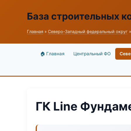
База строительных к
Главная
»
Северо-Западный федеральный округ
»
🏠 Главная
Центральный ФО
Севе
ГК Line Фундам