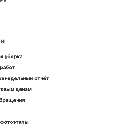
емы
ми
ая уборка
 работ
женедельный отчёт
птовым ценам
обращения
 фотоэтапы