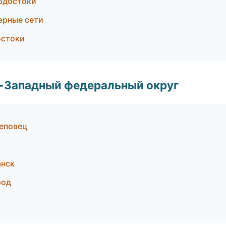
водостоки
ерные сети
остоки
о-Западный федеральный округ
еповец
анск
род