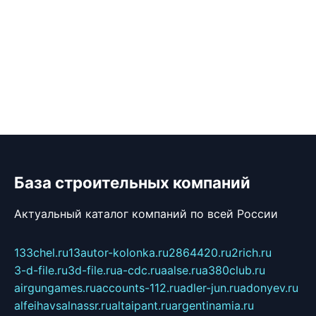
База строительных компаний
Актуальный каталог компаний по всей России
133chel.ru
13autor-kolonka.ru
2864420.ru
2rich.ru
3-d-file.ru
3d-file.ru
a-cdc.ru
aalse.ru
a380club.ru
airgungames.ru
accounts-112.ru
adler-jun.ru
adonyev.ru
alfeihavsalnassr.ru
altaipant.ru
argentinamia.ru