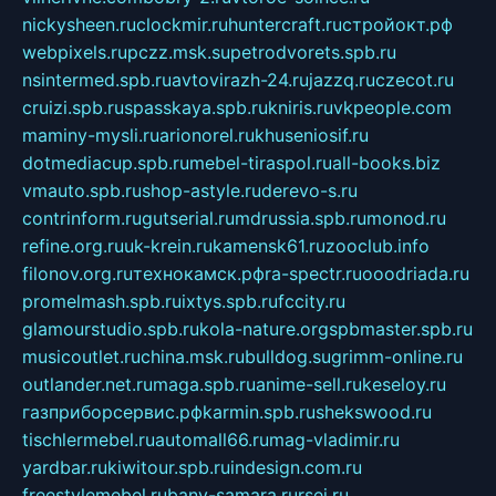
nickysheen.ru
clockmir.ru
huntercraft.ru
стройокт.рф
webpixels.ru
pczz.msk.su
petrodvorets.spb.ru
nsintermed.spb.ru
avtovirazh-24.ru
jazzq.ru
czecot.ru
cruizi.spb.ru
spasskaya.spb.ru
kniris.ru
vkpeople.com
maminy-mysli.ru
arionorel.ru
khuseniosif.ru
dotmediacup.spb.ru
mebel-tiraspol.ru
all-books.biz
vmauto.spb.ru
shop-astyle.ru
derevo-s.ru
contrinform.ru
gutserial.ru
mdrussia.spb.ru
monod.ru
refine.org.ru
uk-krein.ru
kamensk61.ru
zooclub.info
filonov.org.ru
технокамск.рф
ra-spectr.ru
ooodriada.ru
promelmash.spb.ru
ixtys.spb.ru
fccity.ru
glamourstudio.spb.ru
kola-nature.org
spbmaster.spb.ru
musicoutlet.ru
china.msk.ru
bulldog.su
grimm-online.ru
outlander.net.ru
maga.spb.ru
anime-sell.ru
keseloy.ru
газприборсервис.рф
karmin.spb.ru
shekswood.ru
tischlermebel.ru
automall66.ru
mag-vladimir.ru
yardbar.ru
kiwitour.spb.ru
indesign.com.ru
freestylemebel.ru
bany-samara.ru
rsei.ru