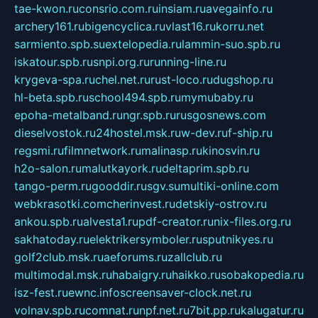
tae-kwon.ru
consrio.com.ru
insiam.ru
avegainfo.ru
archery161.ru
bigencyclica.ru
vlast16.ru
korru.net
sarmiento.spb.su
extelopedia.ru
lammin-suo.spb.ru
iskatour.spb.ru
snpi.org.ru
running-line.ru
krygeva-spa.ru
chel.net.ru
rust-loco.ru
dugshop.ru
hl-beta.spb.ru
school494.spb.ru
mymubaby.ru
epoha-metalband.ru
ngr.spb.ru
rusgosnews.com
dieselvostok.ru
24hostel.msk.ru
w-dev.ru
f-ship.ru
regsmi.ru
filmnetwork.ru
malinasp.ru
kinosvin.ru
h2o-salon.ru
malutkayork.ru
deltaprim.spb.ru
tango-perm.ru
gooddir.ru
sgv.su
multiki-online.com
webkrasotki.com
cherinvest.ru
detskiy-ostrov.ru
ankou.spb.ru
alvesta1.ru
pdf-creator.ru
nix-files.org.ru
sakhatoday.ru
elektrikersymboler.ru
sputnikyes.ru
golf2club.msk.ru
aeforums.ru
zallclub.ru
multimodal.msk.ru
habaigry.ru
haikko.ru
sobakopedia.ru
isz-fest.ru
ewnc.info
screensaver-clock.net.ru
volnav.spb.ru
comnat.ru
npf.net.ru
7bit.pp.ru
kalugatur.ru