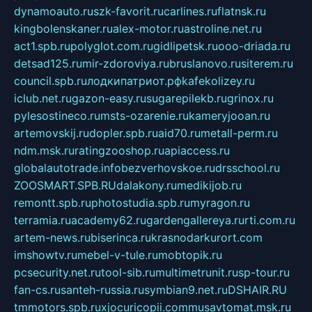
dynamoauto.ru
szk-favorit.ru
carlines.ru
flatnsk.ru
kingbolenskaner.ru
alex-motor.ru
astroline.net.ru
act1.spb.ru
polyglot.com.ru
gidlipetsk.ru
ooo-driada.ru
detsad125.ru
mir-zdoroviya.ru
bruslanovo.ru
siterem.ru
council.spb.ru
лодкипатриот.рф
kafekolizey.ru
iclub.net.ru
gazon-easy.ru
sugarepilekb.ru
grinox.ru
pylesostineco.ru
msts-ozarenie.ru
kameryjooan.ru
artemovskij.ru
dopler.spb.ru
aid70.ru
metall-perm.ru
ndm.msk.ru
ratingzooshop.ru
apiaccess.ru
globalautotrade.info
bezverhovskoe.ru
drsschool.ru
ZOOSMART.SPB.RU
dalakony.ru
medikijob.ru
remontt.spb.ru
photostudia.spb.ru
myragon.ru
terramia.ru
academy62.ru
gardengallereya.ru
rti.com.ru
artem-news.ru
biserinca.ru
krasnodarkurort.com
imshowtv.ru
mebel-v-tule.ru
mobtopik.ru
pcsecurity.net.ru
tool-sib.ru
multimetrunit.ru
sp-tour.ru
fan-cs.ru
santeh-russia.ru
symbian9.net.ru
DSHAIR.RU
tmmotors.spb.ru
xjocuricopii.com
musavtomat.msk.ru