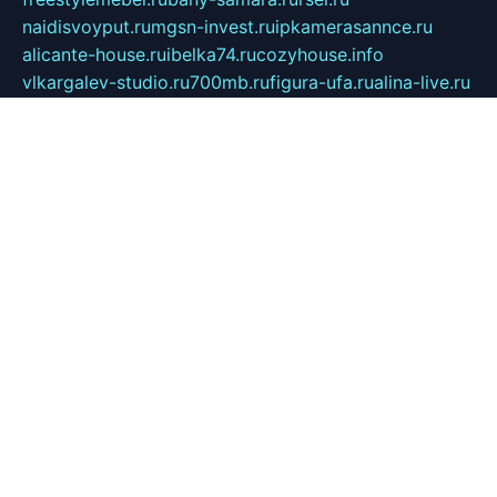
naidisvoyput.ru
mgsn-invest.ru
ipkamerasannce.ru
alicante-house.ru
ibelka74.ru
cozyhouse.info
vlkargalev-studio.ru
700mb.ru
figura-ufa.ru
alina-live.ru
belarusiannews.ru
womenknow.ru
dos-vniimk.ru
sega.net.ru
dv.net.ru
phenomenonsofhistory.com
telesputnik.net.ru
wall.pp.ru
pylesosroidmi.ru
gtc-clan.ru
cligs.ru
bibikazap.ru
popova.org.ru
netwhistler.spb.ru
bellvil.ru
bonzon.ru
iss-vladik.ru
defiparis.net.ru
las-gryzas.ru
amku.ru
electednews.spb.ru
feather.org.ru
spar72.ru
tankiigri.ru
dominus.com.ru
ibtree.ru
sanykool.pp.ru
unixlib.org.ru
menatep.spb.ru
gartenterrassen.ru
printeka.ru
skvozilka.com.ru
parkovka-pub.ru
lovemobi.ru
art-ru.ru
emulatorz.com.ru
alucomp.com.ru
tatforum.com.ru
alternativa-profi.ru
dermakler.ru
artsurvey.ru
aredir.ru
khimspas.ru
centr-maxi.ru
2018r.ru
bort-stomer-defort.ru
professional2.ru
gibsons.ru