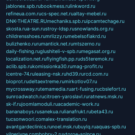
jablonex.spb.ru
bookmess.ru
linkword.ru
refineua.com.ru
cs-spec.net.ru
altay-mebel.ru
DNK-THEATRE.RU
mechaniks.spb.ru
ipcamtechage.ru
skosta.ru
a-sun.ru
stroy-ldsp.ru
snowlands.org.ru
childrensshoes.ru
mrlizzy.ru
mebelsofiakrd.ru
bulizhenko.ru
rumantick.net.ru
mtszerno.ru
daily-fishing.ru
glushiteli-v-spb.ru
megasat.org.ru
localization.net.ru
flyingfish.pp.ru
ds5teremok.ru
aclib.spb.ru
komissionka30.ru
mag-profit.ru
icentre-74.ru
leasing-nsk.ru
hd39.ru
rcd.com.ru
bioprot.ru
deltaextreme.ru
mirkotlov07.ru
mycrossway.ru
temamedia.ru
art-fusing.ru
cbslefort.ru
sunroadwatch.ru
citroen-yaroslavl.ru
ratnews.msk.ru
sk-if.ru
joomlamoduli.ru
academic-work.ru
bananaboys.ru
sanekua.ru
lianafrukt.ru
beta43.ru
tucsonwoori.com
alex-translation.ru
avantgardeclinics.ru
noel.msk.ru
buylq.ru
aquas-spb.ru
vilnerivne.com
bobry-2.ru
vtoroe-solnce.ru