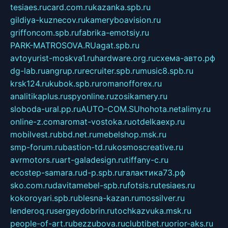
tesiaes.ru
card.com.ru
kazanka.spb.ru
gildiya-kuznecov.ru
kameryboavision.ru
griffoncom.spb.ru
fabrika-emotsiy.ru
PARK-MATROSOVA.RU
agat.spb.ru
avtoyurist-moskva1.ru
hardware.org.ru
схема-авто.рф
dg-lab.ru
angrup.ru
recruiter.spb.ru
music8.spb.ru
krsk124.ru
kubok.spb.ru
romanofforex.ru
analitikaplus.ru
spyonline.ru
zosikamery.ru
sloboda-ural.pp.ru
AUTO-COM.SU
hohota.net
alimy.ru
online-z.com
aromat-vostoka.ru
otdelkaexp.ru
mobilvest.ru
bbd.net.ru
mebelshop.msk.ru
smp-forum.ru
bastion-td.ru
kosmoscreative.ru
avrmotors.ru
art-galadesign.ru
tiffany-c.ru
ecostep-samara.ru
d-p.spb.ru
галактика73.рф
sko.com.ru
davitamebel-spb.ru
fotsis.ru
tesiaes.ru
kokoroyari.spb.ru
blesna-kazan.ru
mossilver.ru
lenderoq.ru
sergeydobrin.ru
tochkazvuka.msk.ru
people-of-art.ru
bezzubova.ru
clubtibet.ru
orior-aks.ru