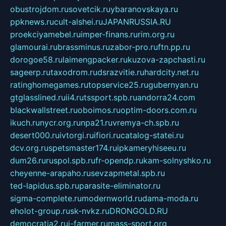
obustrojdom.ru
sovetcik.ru
ybaranovskaya.ru
ppknews.ru
cult-alshei.ru
JAPANRUSSIA.RU
proekciyamebel.ru
imper-finans.ru
rim.org.ru
glamourai.ru
brassminus.ru
zabor-pro.ru
ftn.pp.ru
dorogoe58.ru
laimengpacker.ru
kuzova-zapchasti.ru
sageerp.ru
taxodrom.ru
dsrazvitie.ru
hardcity.net.ru
ratinghomegames.ru
topservice25.ru
gubernyan.ru
gtglasslined.ru
ii4.ru
tssport.spb.ru
andorra24.com
blackwallstreet.ru
oboimos.ru
optim-doors.com.ru
ikuch.ru
nycr.org.ru
npa21.ru
vremya-ch.spb.ru
desert000.ru
ivtorgi.ru
ifiori.ru
catalog-statei.ru
dcv.org.ru
spetsmaster174.ru
ipkameryhiseeu.ru
dum26.ru
ruspol.spb.ru
fr-opendp.ru
kam-solnyshko.ru
cheyenne-arapaho.ru
sevzapmetal.spb.ru
ted-lapidus.spb.ru
parasite-eliminator.ru
sigma-complete.ru
modernworld.ru
dama-moda.ru
eholot-group.ru
sk-nvkz.ru
DRONGOLD.RU
democratia2.ru
i-farmer.ru
mass-sport.org