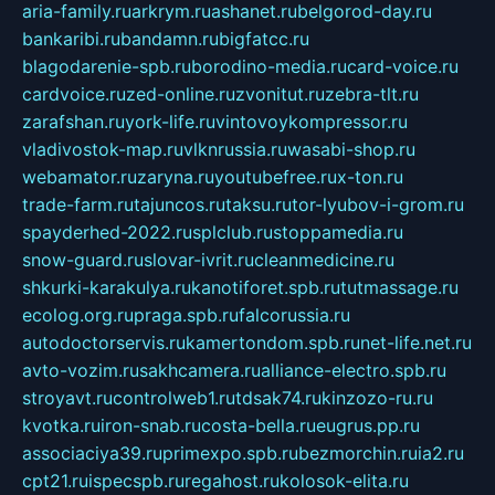
aria-family.ru
arkrym.ru
ashanet.ru
belgorod-day.ru
bankaribi.ru
bandamn.ru
bigfatcc.ru
blagodarenie-spb.ru
borodino-media.ru
card-voice.ru
cardvoice.ru
zed-online.ru
zvonitut.ru
zebra-tlt.ru
zarafshan.ru
york-life.ru
vintovoykompressor.ru
vladivostok-map.ru
vlknrussia.ru
wasabi-shop.ru
webamator.ru
zaryna.ru
youtubefree.ru
x-ton.ru
trade-farm.ru
tajuncos.ru
taksu.ru
tor-lyubov-i-grom.ru
spayderhed-2022.ru
splclub.ru
stoppamedia.ru
snow-guard.ru
slovar-ivrit.ru
cleanmedicine.ru
shkurki-karakulya.ru
kanotiforet.spb.ru
tutmassage.ru
ecolog.org.ru
praga.spb.ru
falcorussia.ru
autodoctorservis.ru
kamertondom.spb.ru
net-life.net.ru
avto-vozim.ru
sakhcamera.ru
alliance-electro.spb.ru
stroyavt.ru
controlweb1.ru
tdsak74.ru
kinzozo-ru.ru
kvotka.ru
iron-snab.ru
costa-bella.ru
eugrus.pp.ru
associaciya39.ru
primexpo.spb.ru
bezmorchin.ru
ia2.ru
cpt21.ru
ispecspb.ru
regahost.ru
kolosok-elita.ru